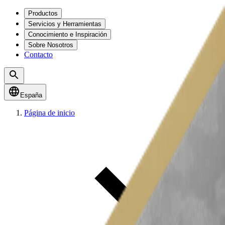
Productos
Servicios y Herramientas
Conocimiento e Inspiración
Sobre Nosotros
Contacto
España
Página de inicio